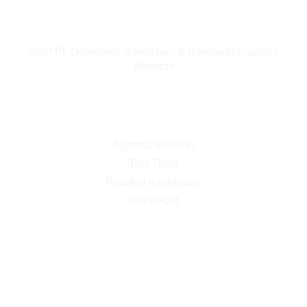
Profil
SMP PL Domenico Savio
Guru & Karyawan
Fasilitas
Beranda
Kesiswaan
Agenda Sekolah
Tata Tertib
Protokol Kesehatan
Info PPDB