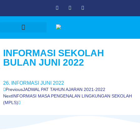
PROFIL SEKOLAH
TABLOID CAHAYA
INFORMASI SEKOLAH
BULAN JUNI 2022
26. INFORMASI JUNI 2022
Previous
JADWAL PAT TAHUN AJARAN 2021-2022
Next
INFORMASI MASA PENGENALAN LINGKUNGAN SEKOLAH
(MPLS)