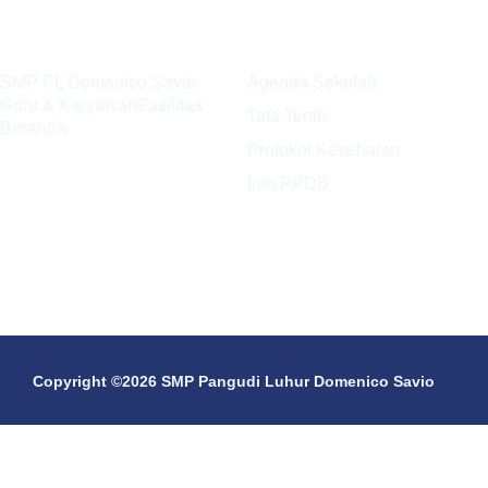
Profil
Kesiswaan
SMP PL Domenico Savio
Agenda Sekolah
Guru & Karyawan
Fasilitas
Tata Tertib
Beranda
Protokol Kesehatan
Info PPDB
Copyright ©2026 SMP Pangudi Luhur Domenico Savio